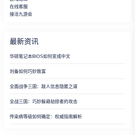
在线客服
接洽九游会
最新资讯
华硕笔记本BIOS如何变成中文
刘备如何巧妙致富
全面战争三国：敌人信息隐匿之道
全战三国：巧妙躲避劫掠者的攻击
传染病等级如何确定：权威指南解析