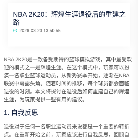
NBA 2K20：辉煌生涯退役后的重建之
路
2026-03-23 13:50:55
NBA 2K20是一款备受期待的篮球模拟游戏，其中最受欢
迎的模式之一是辉煌生涯。在这个模式中，玩家可以扮
演一名职业篮球运动员，从新秀赛季开始，逐渐在NBA
联赛中崭露头角。随着时间的推移，每个球员都会面临
退役的时刻。本文将探讨在退役后如何重建自己的辉煌
生涯，为玩家提供一些有用的建议。
1. 自我反思
退役对于任何一名职业运动员来说都是一个重要的转折
点。在重新开始之前，玩家应该进行自我反思，回顾自