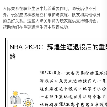
人际关系在职业生涯中起着重要作用，退役后也不例
外。玩家应该积极建立和维护与教练、队友和其他球员
的良好关系。这些人际关系将为玩家提供支持和机会，
帮助他们在重建辉煌生涯中取得成功。