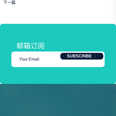
下一篇
邮箱订阅
SUBSCRIBE