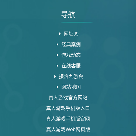
导航
网址J9
经典案例
游戏动态
在线客服
接洽九游会
网站地图
真人游戏官方网站
真人游戏手机版入口
真人游戏手机版官网
真人游戏Web网页版