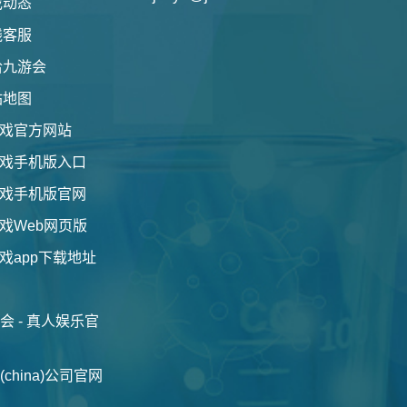
戏动态
线客服
洽九游会
站地图
戏官方网站
戏手机版入口
戏手机版官网
戏Web网页版
戏app下载地址
会 - 真人娱乐官
(china)公司官网