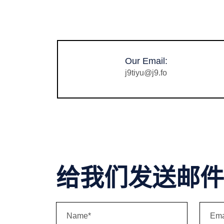
Our Email:
j9tiyu@j9.fo
给我们发送邮件