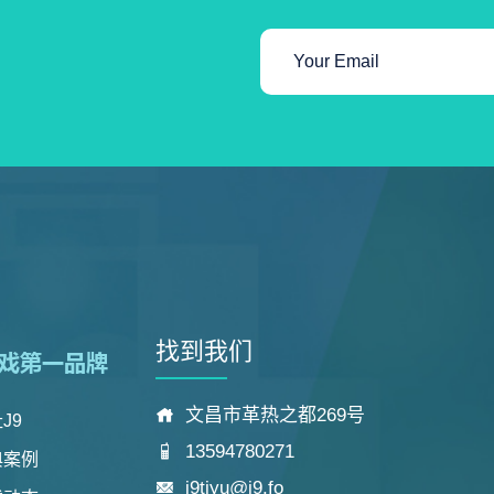
找到我们
文昌市革热之都269号
J9
13594780271
典案例
j9tiyu@j9.fo