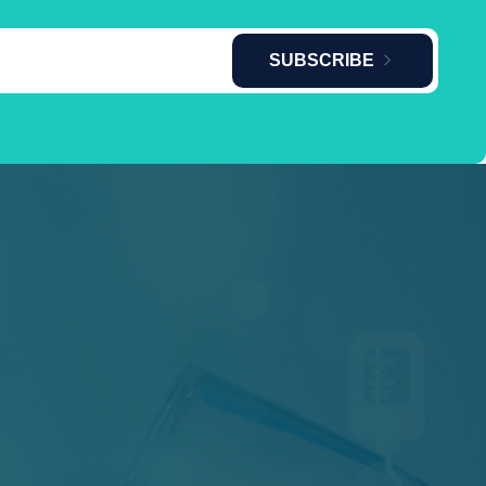
SUBSCRIBE