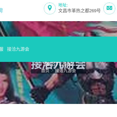
地址:
文昌市革热之都269号
服
接洽九游会
接洽九游会
首页
接洽九游会