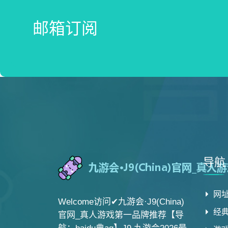
邮箱订阅
导航
网址
Welcome访问✔九游会·J9(China)
经
官网_真人游戏第一品牌推荐【导