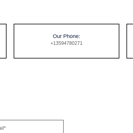
Our Phone:
+13594780271