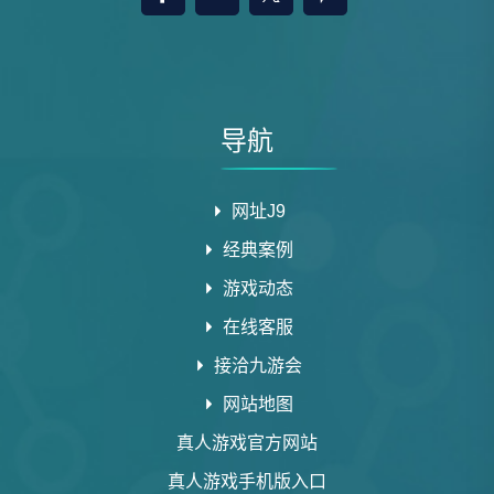
导航
网址J9
经典案例
游戏动态
在线客服
接洽九游会
网站地图
真人游戏官方网站
真人游戏手机版入口