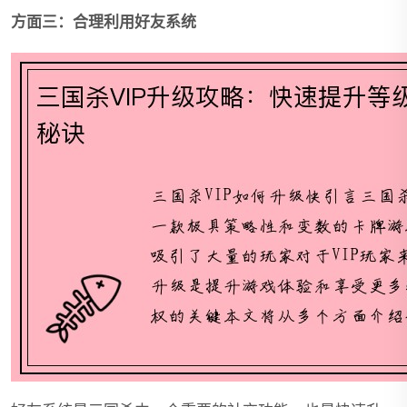
方面三：合理利用好友系统