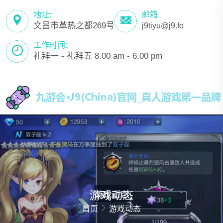
地址:
邮箱
文昌市革热之都269号
j9tiyu@j9.fo
工作时间:
礼拜一 - 礼拜五 8.00 am - 6.00 pm
游戏动态
首页
游戏动态