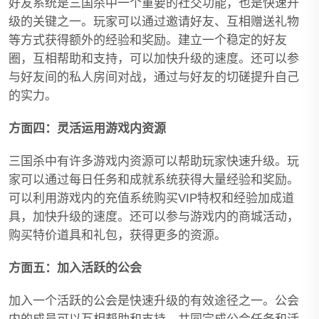
好友系统是三国杀中一个重要的社交功能，也是快速升
级的关键之一。玩家可以通过邀请好友、互相赠送礼物
等方式获得额外的经验和奖励。建立一个稳定的好友
圈，互相帮助和支持，可以加快升级的速度。还可以参
与好友间的私人房间对战，通过与好友的切磋提升自己
的实力。
方面四：灵活运用游戏内资源
三国杀中有许多游戏内资源可以帮助玩家快速升级。玩
家可以通过每日任务和成就系统获得大量经验和奖励。
可以利用游戏内的充值系统购买VIP特权和经验加成道
具，加快升级的速度。还可以参与游戏内的商城活动，
购买特价道具和礼包，获得更多的资源。
方面五：加入活跃的公会
加入一个活跃的公会是快速升级的有效途径之一。公会