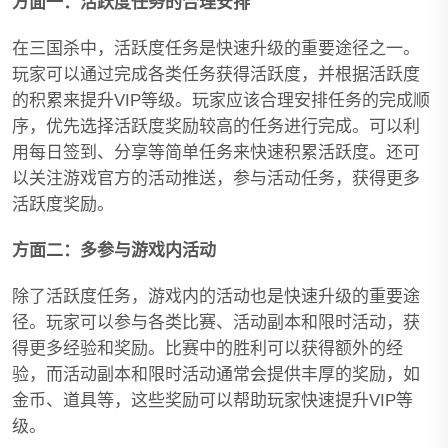
方面一：活跃度任务的合理安排
在三国杀中，活跃度任务是快速升级的重要途径之一。
玩家可以通过完成各类任务获得活跃度，并根据活跃度
的积累来提升VIP等级。玩家应该合理安排任务的完成顺
序，优先选择活跃度奖励较高的任务进行完成。可以利
用每日签到、分享等简单任务来快速积累活跃度。还可
以关注游戏官方的活动推送，参与活动任务，获得更多
活跃度奖励。
方面二：多参与游戏内活动
除了活跃度任务，游戏内的活动也是快速升级的重要途
径。玩家可以参与各类比赛、活动副本和限时活动，获
得更多经验和奖励。比赛中的胜利可以获得额外的经
验，而活动副本和限时活动通常会提供丰厚的奖励，如
金币、道具等，这些奖励可以帮助玩家快速提升VIP等
级。