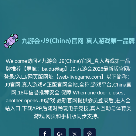
Welcome访问✔九游会·J9(China)官网_真人游戏第一品
牌推荐【导航：baidu典ag】J9,九游会2026最新版官网/
登录/入口/网页版网址【web-livegame.com】以下简称：
J9官网,真人游戏✔正版官网全站,全称:游戏平台,China官
网,18年信誉推荐安全.保障!When one door closes,
another opens.J9游戏,最新官网提供会员登录后,进入全
站入口,下载APP后随时畅玩电子竞技,真人互动与体育类
游戏,网页和手机版同步支持。