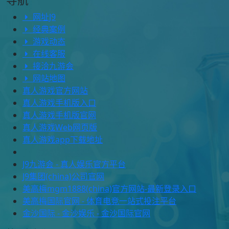
网址J9
经典案例
游戏动态
在线客服
接洽九游会
网站地图
真人游戏官方网站
真人游戏手机版入口
真人游戏手机版官网
真人游戏Web网页版
真人游戏app下载地址
J9九游会 - 真人娱乐官方平台
J9集团(china)公司官网
美高梅mgm1888(china)官方网站-最新登录入口
美高梅国际官网 - 体育电竞一站式投注平台
金沙国际 - 金沙娱乐 - 金沙国际官网