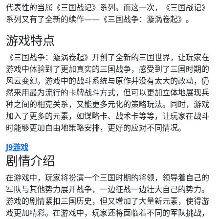
代表性的当属《三国战记》系列。而这一次，《三国战记》
系列又有了全新的续作——《三国战争：漩涡卷起》。
游戏特点
《三国战争：漩涡卷起》开创了全新的三国世界，让玩家在
游戏中体验到了更加真实的三国战争，感受到了三国时期的
风云变幻。游戏中的战斗系统与原作并没有太大的改动，仍
然采用最为流行的卡牌战斗方式，但可以更加立体地展现兵
种之间的相克关系，又能更多元化的策略玩法。同时，游戏
加入了更多的元素，如谋略卡、战术卡等等，让玩家在战斗
时能够更加自由地策略安排，更好的应对不同情况。
J9游戏
剧情介绍
在游戏中，玩家将扮演一个三国时期的将领，领导着自己的
军队与其他势力展开战争，一边征战一边壮大自己的势力。
游戏的剧情紧扣三国历史，但又增加了大量新元素，使得游
戏更加精彩。在游戏中，玩家还将面临着不同的军队挑战，