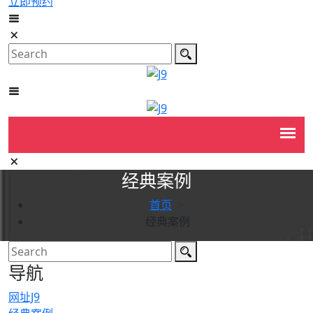
立即预约
经典案例
首页
经典案例
导航
网址J9