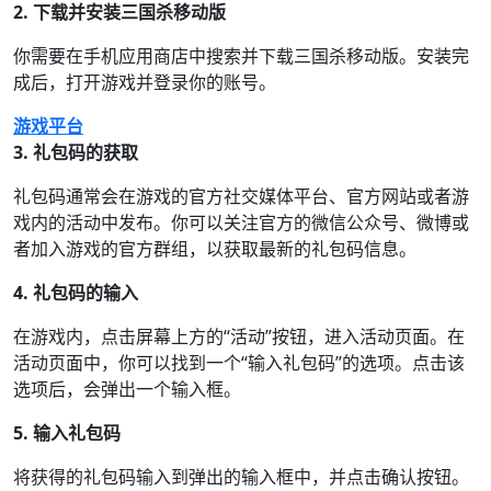
2. 下载并安装三国杀移动版
你需要在手机应用商店中搜索并下载三国杀移动版。安装完
成后，打开游戏并登录你的账号。
游戏平台
3. 礼包码的获取
礼包码通常会在游戏的官方社交媒体平台、官方网站或者游
戏内的活动中发布。你可以关注官方的微信公众号、微博或
者加入游戏的官方群组，以获取最新的礼包码信息。
4. 礼包码的输入
在游戏内，点击屏幕上方的“活动”按钮，进入活动页面。在
活动页面中，你可以找到一个“输入礼包码”的选项。点击该
选项后，会弹出一个输入框。
5. 输入礼包码
将获得的礼包码输入到弹出的输入框中，并点击确认按钮。