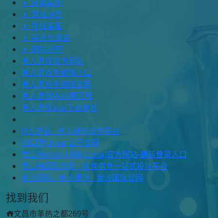
经典案例
游戏动态
在线客服
接洽九游会
网站地图
真人游戏官方网站
真人游戏手机版入口
真人游戏手机版官网
真人游戏Web网页版
真人游戏app下载地址
J9九游会 - 真人娱乐官方平台
J9集团(china)公司官网
美高梅mgm1888(china)官方网站-最新登录入口
美高梅国际官网 - 体育电竞一站式投注平台
金沙国际 - 金沙娱乐 - 金沙国际官网
找到我们
文昌市革热之都269号